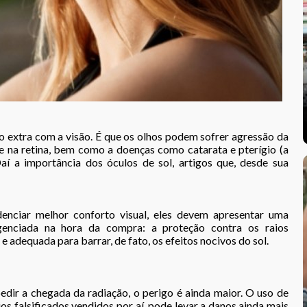
extra com a visão. É que os olhos
podem sofrer agressão da
 e na retina, bem como a doenças como catarata e pterígio (a
 a importância dos óculos de sol, artigos que, desde sua
denciar melhor conforto visual, eles devem apresentar uma
igenciada na hora da compra: a proteção contra os raios
e adequada para barrar, de fato, os efeitos nocivos do sol.
dir a chegada da radiação, o perigo é ainda maior. O uso de
s falsificados vendidos por aí, pode levar a danos ainda mais