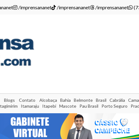
ananet
/imprensananet
/imprensananet
/imprensananet
(7
Blogs
Contato
Alcobaça
Bahia
Belmonte
Brasil
Cabrália
Cama
Itagimirim
Itamaraju
Itapebi
Mascote
Pau Brasil
Porto Seguro
Pra