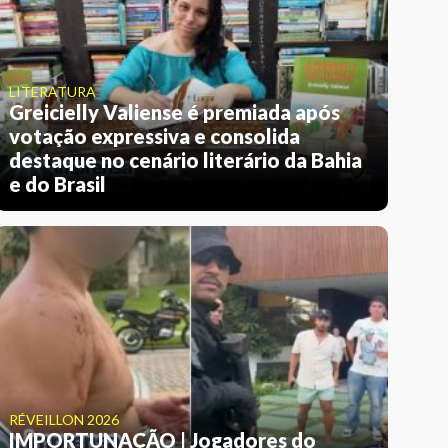
LITERATURA
Greicielly Valiense é premiada após
votação expressiva e consolida
destaque no cenário literário da Bahia
e do Brasil
RÉVEILLON 2026
IMPORTUNAÇÃO | Jogadores do