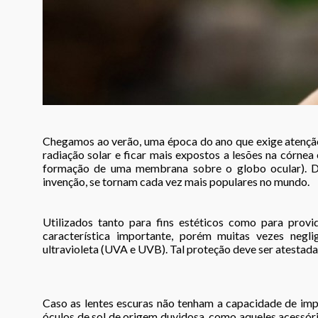
Chegamos ao verão, uma época do ano que exige atenção 
radiação solar e ficar mais expostos a lesões na córnea
formação de uma membrana sobre o globo ocular). Daí
invenção, se tornam cada vez mais populares no mundo.
Utilizados tanto para fins estéticos como para provi
característica importante, porém muitas vezes negl
ultravioleta (UVA e UVB). Tal proteção deve ser atestada 
Caso as lentes escuras não tenham a capacidade de impe
óculos de sol de origem duvidosa, como aqueles acessório