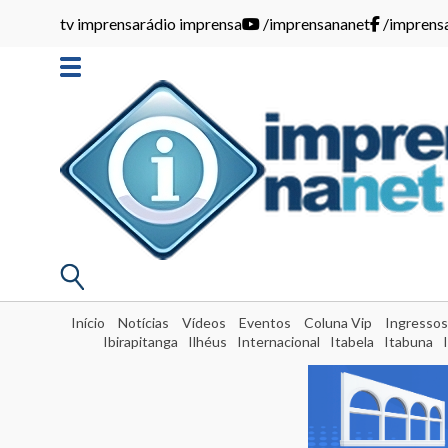
tv imprensa
rádio imprensa
/imprensananet
/imprens
Início
Notícias
Vídeos
Eventos
Coluna Vip
Ingressos
Ibirapitanga
Ilhéus
Internacional
Itabela
Itabuna