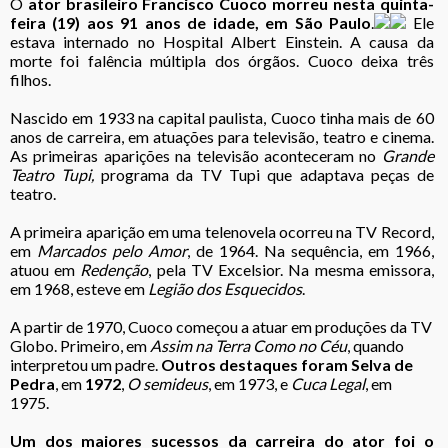
O
ator brasileiro Francisco Cuoco morreu nesta quinta-
feira (19) aos 91 anos de idade, em São Paulo
.
Ele
estava internado no Hospital Albert Einstein. A causa da
morte foi falência múltipla dos órgãos. Cuoco deixa três
filhos.
Nascido em 1933 na capital paulista, Cuoco tinha mais de 60
anos de carreira, em atuações para televisão, teatro e cinema.
As primeiras aparições na televisão aconteceram no
Grande
Teatro Tupi,
programa da TV Tupi que adaptava peças de
teatro.
A primeira aparição em uma telenovela ocorreu na TV Record,
em
Marcados pelo Amor
, de 1964. Na sequência, em 1966,
atuou em
Redenção
, pela TV Excelsior. Na mesma emissora,
em 1968, esteve em
Legião dos Esquecidos
.
A partir de 1970, Cuoco começou a atuar em produções da TV
Globo. Primeiro, em
Assim na Terra Como no Céu
, quando
interpretou um padre.
Outros destaques foram Selva de
Pedra
, em
1972
,
O semideus
, em 1973, e
Cuca Legal
, em
1975.
Um dos maiores sucessos da carreira do ator foi o