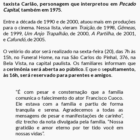
taxista Carlão, personagem que interpretou em
Pecado
Capital
, também em 1975
.
Entre a década de 1990 e de 2000, atuou mais em produções
para o cinema. Nessa lista, vieram
Traição
, de 1998,
Gêmeas
,
de 1999,
Um Anjo Trapalhão
, de 2000,
A Partilha
, de 2001,
e
Cafundó
, de 2005.
O velório do ator será realizado na sexta-feira (20), das 7h às
15h, no Funeral Home, na rua São Carlos do Pinhal, 376, na
Bela Vista, na capital paulista. Os familiares informam que
a
cerimônia será aberta ao público
. E que o s
epultamento,
às 16h, será reservado para parentes e amigos
.
“É com pesar e consternação que a família
comunica o falecimento do ator Francisco Cuoco.
Ele estava com a família e partiu de forma
tranquila e serena. Agradecemos a todas as
mensagens de pesar e manifestações de carinho”,
diz trecho da nota divulgada pela família. “Nossa
gratidão e amor eterno por ter tido você em
nossas vidas”.