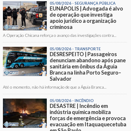
05/08/2026 - SEGURANÇA PÚBLICA
EUNÁPOLIS | Advogada é alvo
de operação que investiga
apoio jurídico a organização
criminosa
A Operação Chicana reforça o avanço das investigações contra...
05/08/2026 - TRANSPORTE
DESRESPEITO | Passageiros
denunciam abandono após pane
sanitária em ônibus da Águia
Branca na linha Porto Seguro–
Salvador
Até o momento, não há informação de que a Águia Branca...
05/08/2026 - INCÊNDIO
DESASTRE | Incêndio em
indústria química mobiliza
forças de emergência e provoca
evacuação em Itaquaquecetuba
em São Paulo