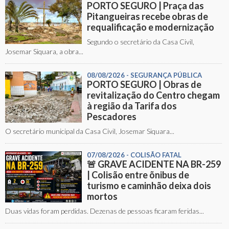
PORTO SEGURO | Praça das
Pitangueiras recebe obras de
requalificação e modernização
Segundo o secretário da Casa Civil,
Josemar Siquara, a obra...
08/08/2026 - SEGURANÇA PÚBLICA
PORTO SEGURO | Obras de
revitalização do Centro chegam
à região da Tarifa dos
Pescadores
O secretário municipal da Casa Civil, Josemar Siquara...
07/08/2026 - COLISÃO FATAL
🚨 GRAVE ACIDENTE NA BR-259
| Colisão entre õnibus de
turismo e caminhão deixa dois
mortos
Duas vidas foram perdidas. Dezenas de pessoas ficaram feridas...