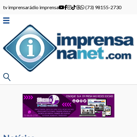
tv imprensa
rádio imprensa
(73) 98155-2730