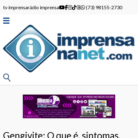
tv imprensa
rádio imprensa
(73) 98155-2730
Gengivite: O que é, sintomas,