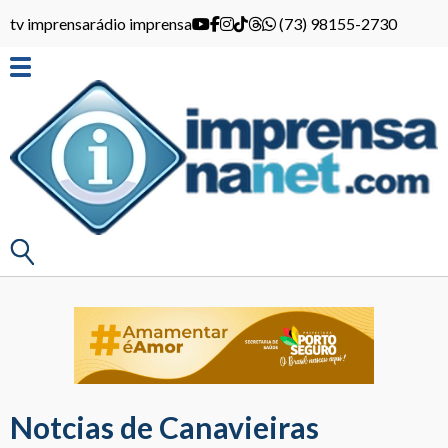
tv imprensa
rádio imprensa
(73) 98155-2730
Notcias de Canavieiras