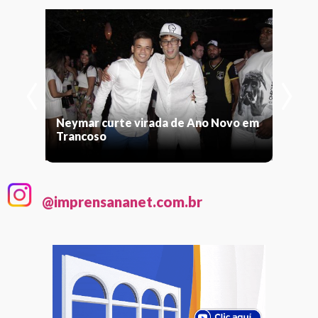
‹
›
Neymar curte virada de Ano Novo em
Trancoso
@imprensananet.com.br