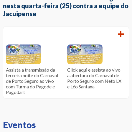
nesta quarta-feira (25) contra a equipe do
Jacuipense
+
Assista a transmissão da
Click aqui e assista ao vivo
terceira noite do Carnaval
a abertura do Carnaval de
de Porto Seguro ao vivo
Porto Seguro com Neto LX
com Turma do Pagode e
e Léo Santana
Pagodart
Eventos