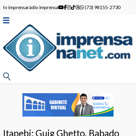
tv imprensa
rádio imprensa
(73) 98155-2730
Itapebi: Guig Ghetto, Babado