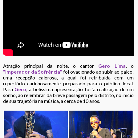
Atração principal da noite, o cantor
Gero Lima
, o
"Imperador da Sofrência"
foi ovacionado ao subir ao palco,
uma recepção calorosa, a qual foi retribuída com um
repertório carinhosamente preparado para o público local.
Para
Gero
, a belíssima apresentação foi 'a realização de um
sonho', ao relembrar da breve passagem pelo distrito, no início
de sua trajetória na música, a cerca de 10 anos.