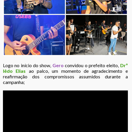
Logo no início do show,
Gero
convidou o prefeito eleito,
Drº
Iêdo Elias
ao palco, um momento de agradecimento e
reafirmação dos compromissos assumidos durante a
campanha;