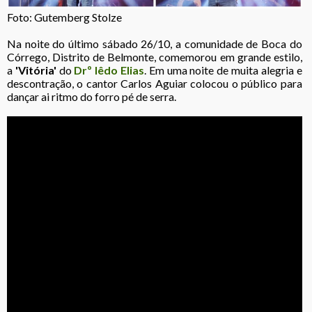
Foto: Gutemberg Stolze
Na noite do último sábado 26/10, a comunidade de Boca do
Córrego, Distrito de Belmonte, comemorou em grande estilo,
a
'Vitória'
do
Drº Iêdo Elias
. Em uma noite de muita alegria e
descontração, o cantor Carlos Aguiar colocou o público para
dançar ai ritmo do forro pé de serra.