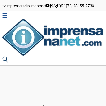
tv imprensa
rádio imprensa
(73) 98155-2730