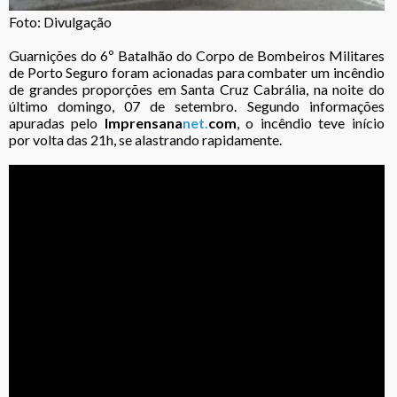
Foto: Divulgação
Guarnições do 6º Batalhão do Corpo de Bombeiros Militares
de Porto Seguro foram acionadas para combater um incêndio
de grandes proporções em Santa Cruz Cabrália, na noite do
último domingo, 07 de setembro. Segundo informações
apuradas pelo
Imprensana
net.
com
, o incêndio teve início
por volta das 21h, se alastrando rapidamente.