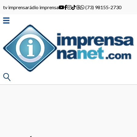
tv imprensa
rádio imprensa
(73) 98155-2730