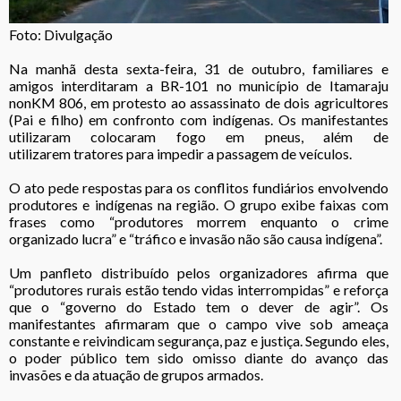
Foto: Divulgação
Na manhã desta sexta-feira, 31 de outubro, familiares e
amigos interditaram a BR-101 no município de Itamaraju
nonKM 806, em protesto ao assassinato de dois agricultores
(Pai e filho) em confronto com indígenas. Os manifestantes
utilizaram colocaram fogo em pneus, além de
utilizarem tratores para impedir a passagem de veículos.
O ato pede respostas para os conflitos fundiários envolvendo
produtores e indígenas na região. O grupo exibe faixas com
frases como “produtores morrem enquanto o crime
organizado lucra” e “tráfico e invasão não são causa indígena”.
Um panfleto distribuído pelos organizadores afirma que
“produtores rurais estão tendo vidas interrompidas” e reforça
que o “governo do Estado tem o dever de agir”. Os
manifestantes afirmaram que o campo vive sob ameaça
constante e reivindicam segurança, paz e justiça. Segundo eles,
o poder público tem sido omisso diante do avanço das
invasões e da atuação de grupos armados.