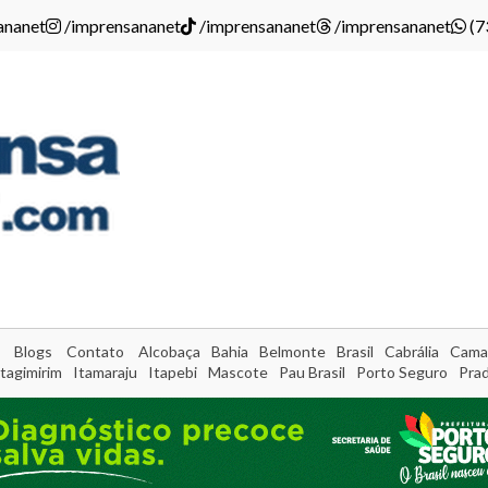
ananet
/imprensananet
/imprensananet
/imprensananet
(7
Blogs
Contato
Alcobaça
Bahia
Belmonte
Brasil
Cabrália
Cama
Itagimirim
Itamaraju
Itapebi
Mascote
Pau Brasil
Porto Seguro
Pra