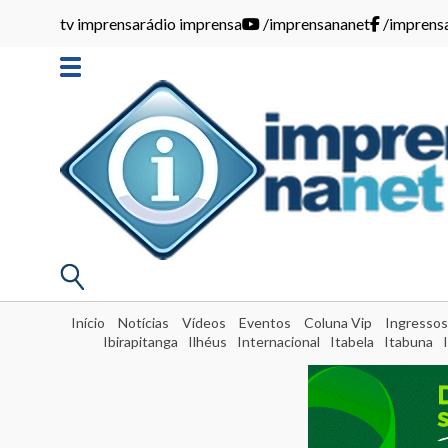
tv imprensa
rádio imprensa
/imprensananet
/imprens
Início
Notícias
Vídeos
Eventos
Coluna Vip
Ingressos
Ibirapitanga
Ilhéus
Internacional
Itabela
Itabuna