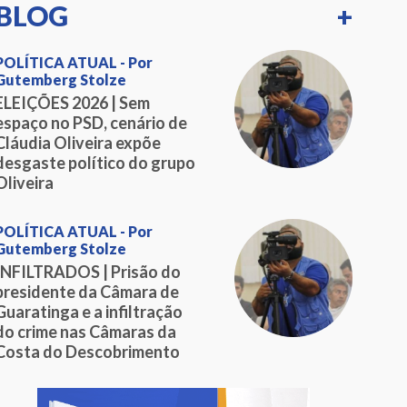
BLOG
+
POLÍTICA ATUAL - Por
Gutemberg Stolze
ELEIÇÕES 2026 | Sem
espaço no PSD, cenário de
Cláudia Oliveira expõe
desgaste político do grupo
Oliveira
POLÍTICA ATUAL - Por
Gutemberg Stolze
INFILTRADOS | Prisão do
presidente da Câmara de
Guaratinga e a infiltração
do crime nas Câmaras da
Costa do Descobrimento