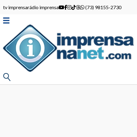
tv imprensa
rádio imprensa
(73) 98155-2730