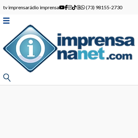
tv imprensa
rádio imprensa
(73) 98155-2730