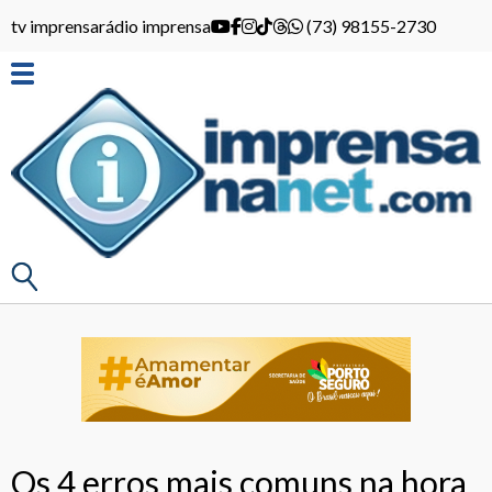
tv imprensa
rádio imprensa
(73) 98155-2730
Os 4 erros mais comuns na hora