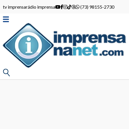
tv imprensa
rádio imprensa
(73) 98155-2730