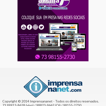
Copyright © 2014 Imprensananet - Todos os direitos reservados.
73 99913-8628 (vivo) / 98823-9662 (Oi) / 98155-2730