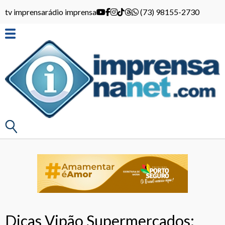
tv imprensa
rádio imprensa
(73) 98155-2730
Dicas Vipão Supermercados: