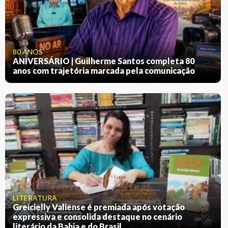
80 ANOS
ANIVERSÁRIO | Guilherme Santos completa 80
anos com trajetória marcada pela comunicação
LITERATURA
Greicielly Valiense é premiada após votação
expressiva e consolida destaque no cenário
literário da Bahia e do Brasil